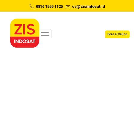
0816 1555 1125
cs@zisindosat.id
Donasi Online