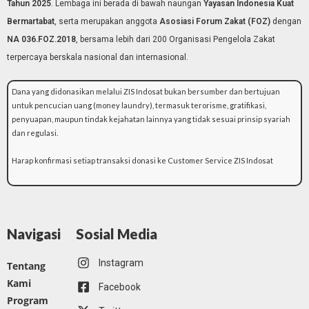
Tahun 2025
. Lembaga ini berada di bawah naungan
Yayasan Indonesia Kuat
Bermartabat
, serta merupakan anggota
Asosiasi Forum Zakat (FOZ)
dengan
NA 036.FOZ.2018
, bersama lebih dari 200 Organisasi Pengelola Zakat
terpercaya berskala nasional dan internasional.
Dana yang didonasikan melalui ZIS Indosat bukan bersumber dan bertujuan
untuk pencucian uang (money laundry), termasuk terorisme, gratifikasi,
penyuapan, maupun tindak kejahatan lainnya yang tidak sesuai prinsip syariah
dan regulasi.
Harap konfirmasi setiap transaksi donasi ke Customer Service ZIS Indosat
Navigasi
Sosial Media
Instagram
Tentang
Kami
Facebook
Program