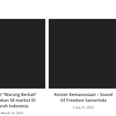
t “Warung Berkah”
Konser Kemanusiaan – Sound
akan 58 marbot Di
Of Freedom Samarinda
uruh Indonesia
July 21, 2025
March 14, 2025