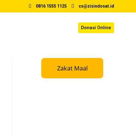
0816 1555 1125
cs@zisindosat.id
Donasi Online
Zakat Maal