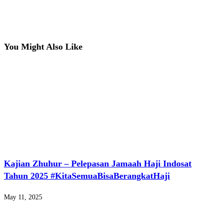
You Might Also Like
Kajian Zhuhur – Pelepasan Jamaah Haji Indosat
Tahun 2025 #KitaSemuaBisaBerangkatHaji
May 11, 2025