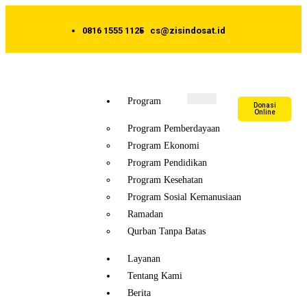
0816 1555 1125
cs@zisindosat.id
Program
Donasi
Online
Program Pemberdayaan
Program Ekonomi
Program Pendidikan
Program Kesehatan
Program Sosial Kemanusiaan
Ramadan
Qurban Tanpa Batas
Layanan
Tentang Kami
Berita