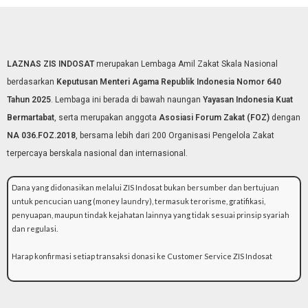
LAZNAS ZIS INDOSAT
merupakan Lembaga Amil Zakat Skala Nasional
berdasarkan
Keputusan Menteri Agama Republik Indonesia Nomor 640
Tahun 2025
. Lembaga ini berada di bawah naungan
Yayasan Indonesia Kuat
Bermartabat
, serta merupakan anggota
Asosiasi Forum Zakat (FOZ)
dengan
NA 036.FOZ.2018
, bersama lebih dari 200 Organisasi Pengelola Zakat
terpercaya berskala nasional dan internasional.
Dana yang didonasikan melalui ZIS Indosat bukan bersumber dan bertujuan
untuk pencucian uang (money laundry), termasuk terorisme, gratifikasi,
penyuapan, maupun tindak kejahatan lainnya yang tidak sesuai prinsip syariah
dan regulasi.
Harap konfirmasi setiap transaksi donasi ke Customer Service ZIS Indosat