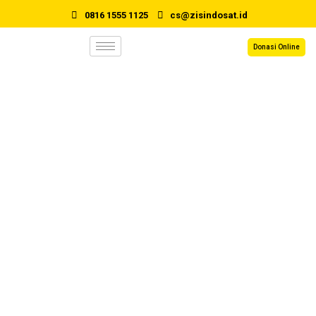
0816 1555 1125
cs@zisindosat.id
Donasi Online