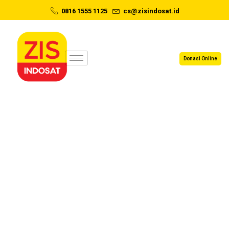
0816 1555 1125
cs@zisindosat.id
Donasi Online