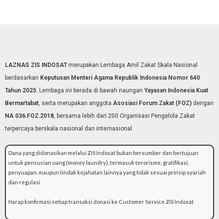
LAZNAS ZIS INDOSAT
merupakan Lembaga Amil Zakat Skala Nasional
berdasarkan
Keputusan Menteri Agama Republik Indonesia Nomor 640
Tahun 2025
. Lembaga ini berada di bawah naungan
Yayasan Indonesia Kuat
Bermartabat
, serta merupakan anggota
Asosiasi Forum Zakat (FOZ)
dengan
NA 036.FOZ.2018
, bersama lebih dari 200 Organisasi Pengelola Zakat
terpercaya berskala nasional dan internasional.
Dana yang didonasikan melalui ZIS Indosat bukan bersumber dan bertujuan
untuk pencucian uang (money laundry), termasuk terorisme, gratifikasi,
penyuapan, maupun tindak kejahatan lainnya yang tidak sesuai prinsip syariah
dan regulasi.
Harap konfirmasi setiap transaksi donasi ke Customer Service ZIS Indosat