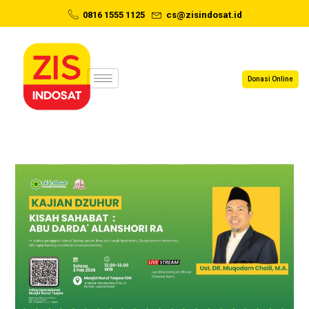
0816 1555 1125
cs@zisindosat.id
Donasi Online