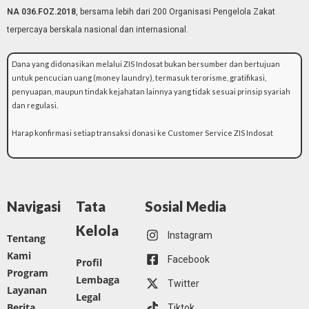
NA 036.FOZ.2018
, bersama lebih dari 200 Organisasi Pengelola Zakat
terpercaya berskala nasional dan internasional.
Dana yang didonasikan melalui ZIS Indosat bukan bersumber dan bertujuan
untuk pencucian uang (money laundry), termasuk terorisme, gratifikasi,
penyuapan, maupun tindak kejahatan lainnya yang tidak sesuai prinsip syariah
dan regulasi.
Harap konfirmasi setiap transaksi donasi ke Customer Service ZIS Indosat
Navigasi
Tata
Sosial Media
Kelola
Instagram
Tentang
Kami
Facebook
Profil
Program
Lembaga
Twitter
Layanan
Legal
Berita
Tiktok