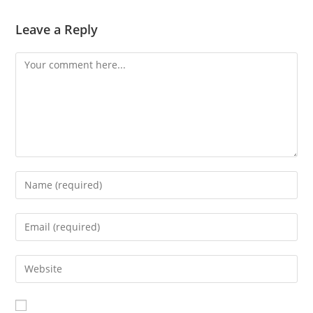
Leave a Reply
Comment
Enter
your
name
Enter
or
your
username
email
Enter
to
address
your
comment
to
website
comment